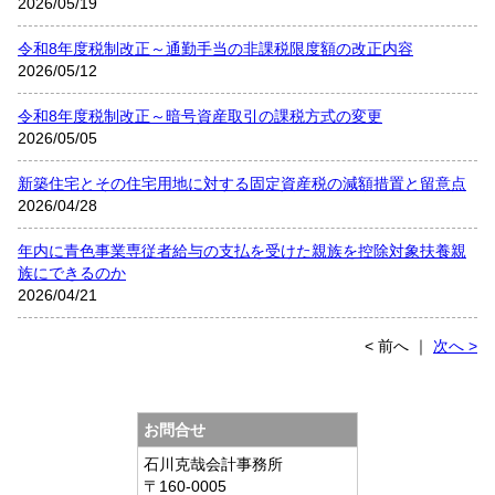
2026/05/19
令和8年度税制改正～通勤手当の非課税限度額の改正内容
2026/05/12
令和8年度税制改正～暗号資産取引の課税方式の変更
2026/05/05
新築住宅とその住宅用地に対する固定資産税の減額措置と留意点
2026/04/28
年内に青色事業専従者給与の支払を受けた親族を控除対象扶養親
族にできるのか
2026/04/21
< 前へ
｜
次へ >
お問合せ
石川克哉会計事務所
〒160-0005