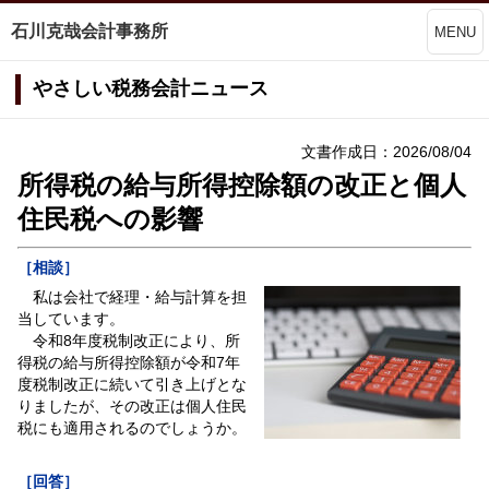
石川克哉会計事務所
MENU
やさしい税務会計ニュース
文書作成日：2026/08/04
所得税の給与所得控除額の改正と個人
住民税への影響
［相談］
私は会社で経理・給与計算を担
当しています。
令和8年度税制改正により、所
得税の給与所得控除額が令和7年
度税制改正に続いて引き上げとな
りましたが、その改正は個人住民
税にも適用されるのでしょうか。
［回答］