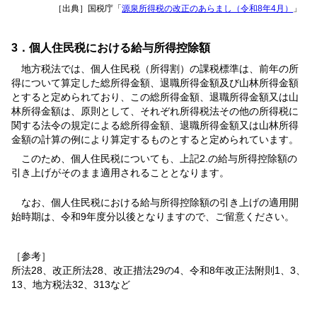
［出典］国税庁「
源泉所得税の改正のあらまし（令和8年4月）
」
3．個人住民税における給与所得控除額
地方税法では、個人住民税（所得割）の課税標準は、前年の所
得について算定した総所得金額、退職所得金額及び山林所得金額
とすると定められており、この総所得金額、退職所得金額又は山
林所得金額は、原則として、それぞれ所得税法その他の所得税に
関する法令の規定による総所得金額、退職所得金額又は山林所得
金額の計算の例により算定するものとすると定められています。
このため、個人住民税についても、上記2.の給与所得控除額の
引き上げがそのまま適用されることとなります。
なお、個人住民税における給与所得控除額の引き上げの適用開
始時期は、令和9年度分以後となりますので、ご留意ください。
［参考］
所法28、改正所法28、改正措法29の4、令和8年改正法附則1、3、
13、地方税法32、313など